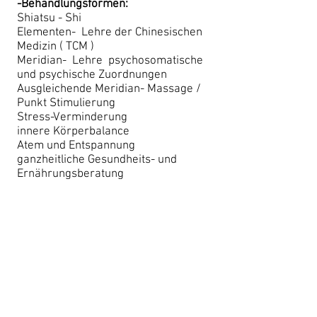
-Behandlungsformen:
Shiatsu - Shi
Elementen- Lehre der Chinesischen
Medizin ( TCM )
Meridian- Lehre psychosomatische
und psychische Zuordnungen
Ausgleichende Meridian- Massage /
Punkt Stimulierung
Stress-Verminderung
innere Körperbalance
Atem und Entspannung
ganzheitliche Gesundheits- und
Ernährungsberatung
-„RIMA“ - die heilsame Berührung
Aufbau und Unterstützung
des Immun - und Energiesystems
Ausgleich körperlicher Beschwerden :
Kopfschmerz
Migräne
Erkältungskrankheiten
Depressionen