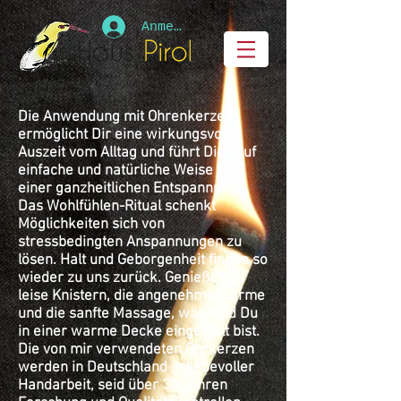
Anmelden
Die Anwendung mit Ohrenkerzen
ermöglicht Dir eine wirkungsvolle
Auszeit vom Alltag und führt Dich auf
einfache und natürliche Weise zu
einer ganzheitlichen Entspannung.
Das Wohlfühlen-Ritual schenkt
Möglichkeiten sich von
stressbedingten Anspannungen zu
lösen. Halt und Geborgenheit finden so
wieder zu uns zurück. Genieße das
leise Knistern, die angenehme Wärme
und die sanfte Massage, während Du
in einer warme Decke eingehüllt bist.
Die von mir verwendeten Ohrkerzen
werden in Deutschland in liebevoller
Handarbeit, seid über 30 Jahren